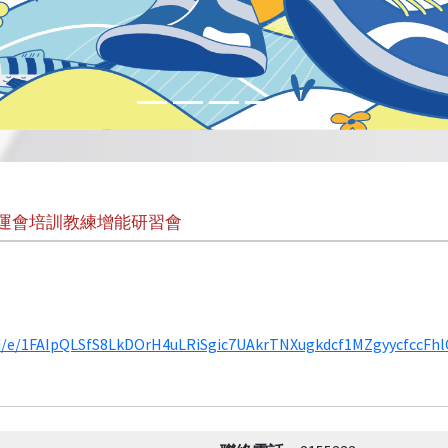
全運會培訓教練增能研習會
/d/e/1FAIpQLSfS8LkDOrH4uLRiSgic7UAkrTNXugkdcf1MZgyycfccFh